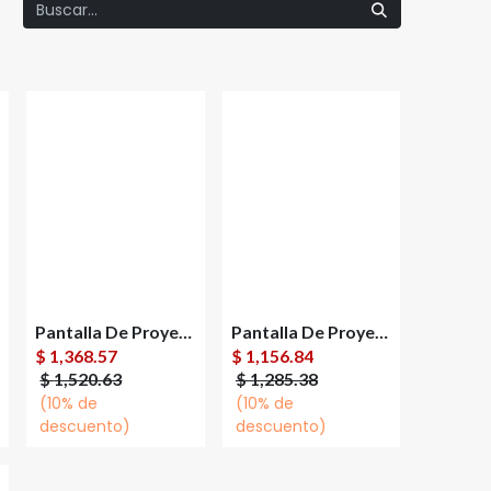
Pantalla De Proyección Multimedia Screens Tripie Portátil 70"
Pantalla De Proyección Multimedia Screens Tripie Portátil MST-152 84''
Agregar al
Agregar al
$
1,368.57
$
1,156.84
carrito
carrito
$
1,520.63
$
1,285.38
(10% de
(10% de
descuento)
descuento)