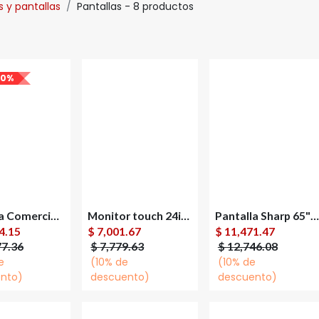
 y pantallas
Pantallas
- 8 productos
30%
Pantalla Comercial Samsung QBM LED 43" 4K Ultra HD
Monitor touch 24in resolucion 1920x1080 relac de aspecto 16:9
Pantalla Sharp 65" Smart TV UHD 4K Netflix Prime Disney+
Agregar al
4.15
$
7,001.67
$
11,471.47
carrito
77.36
$
7,779.63
$
12,746.08
e
(10% de
(10% de
nto)
descuento)
descuento)