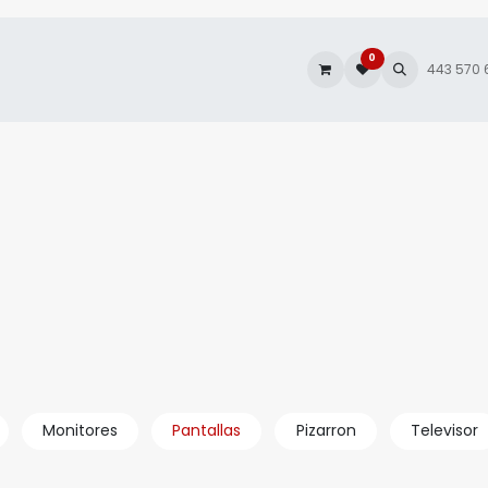
0
es
Autofacturación
443 570
Monitores
Pantallas
Pizarron
Televisor