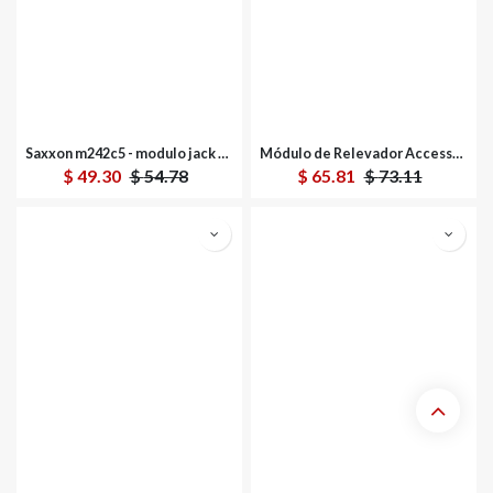
Saxxon m242c5 - modulo jack keystone rj45 / armado sin herramienta / 8 hilos / cat 5e / compatible con calibres awg 22-26 / color blanco
Módulo de Relevador AccessPRO 3A 12Vcd
$
49.30
$
54.78
$
65.81
$
73.11