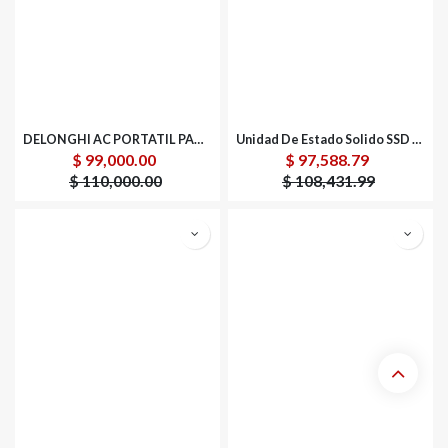
DELONGHI AC PORTATIL PACCN120E
Unidad De Estado Solido SSD Para Servidor HPE P40505-B21 3.8TB SATA 6Gbit/s
$
99,000.00
$
97,588.79
$
110,000.00
$
108,431.99