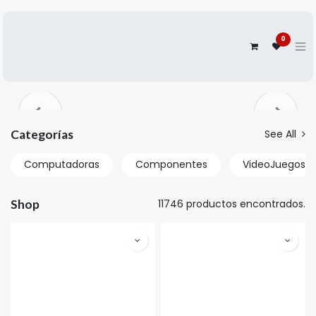
0
Anterior
Siguien
Categorías
See All
Computadoras
Componentes
VideoJuegos y
Shop
11746 productos encontrados.