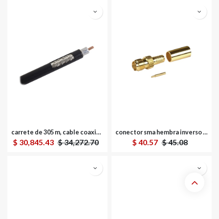
carrete de 305 m, cable coaxial flexible rg-8 lmr400 de baja pérdida, 50 ohms
conector sma hembra inverso de anillo plegable para cable rg-8/x, 9258, lmr-240, lmr-240uf, lmr-lw240, oro/oro/teflón.
$
30,845.43
$
34,272.70
$
40.57
$
45.08