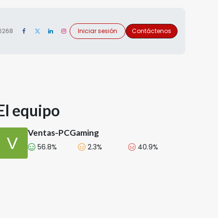
 6268
Iniciar sesión
Contáctenos
El equipo
Ventas-PCGaming
56.8%
2.3%
40.9%