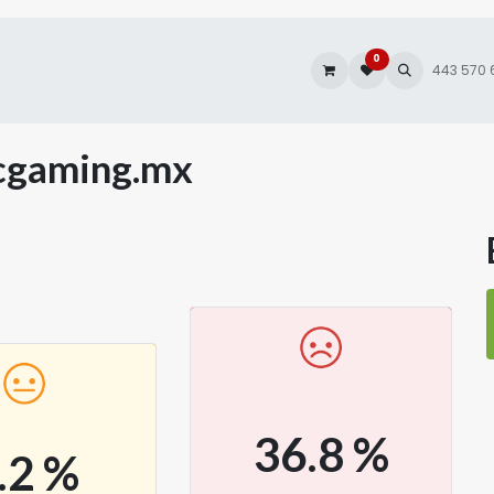
0
es
Autofacturación
443 570
cgaming.mx
36.8
%
.2
%