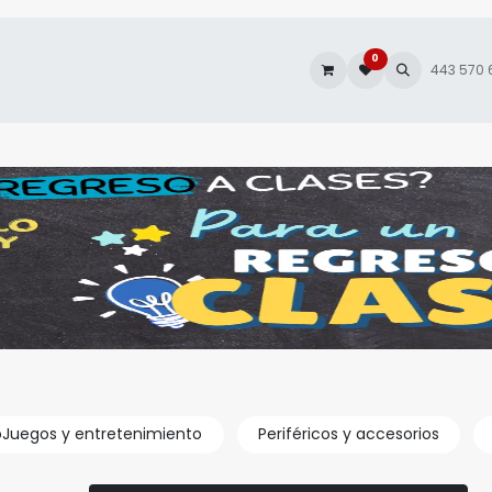
0
es
Autofacturación
443 570
oJuegos y entretenimiento
Periféricos y accesorios