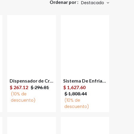
Ordenar por :
Destacado
Dispensador de Croquetas Pepet Automatico 3 Kg para Mascotas
Sistema De Enfriamiento Liquido Cooler Master Core 360 Black Argb, Pantalla 4pul., Negro
Agregar al
Agregar al
$
267.12
$
296.81
$
1,627.60
carrito
carrito
$
1,808.44
(10% de
descuento)
(10% de
descuento)