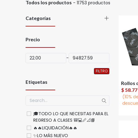
Todos los productos
- 11753 productos
Categorías
Precio
-
FILTRO
Etiquetas
A
$
58.77
(10% d
descue
🎓TODO LO QUE NECESITAS PARA EL
REGRESO A CLASES 🎒💻📏📐📘
🔥🔥LIQUIDACIÓN🔥🔥
✨LO MÁS NUEVO