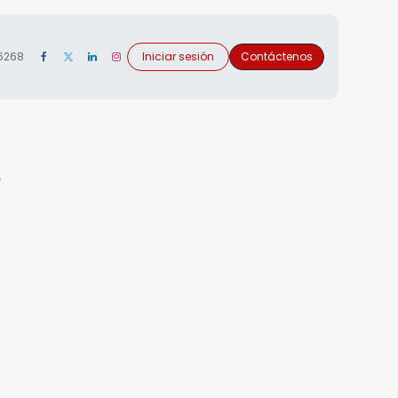
 6268
Iniciar sesión
Contáctenos
s