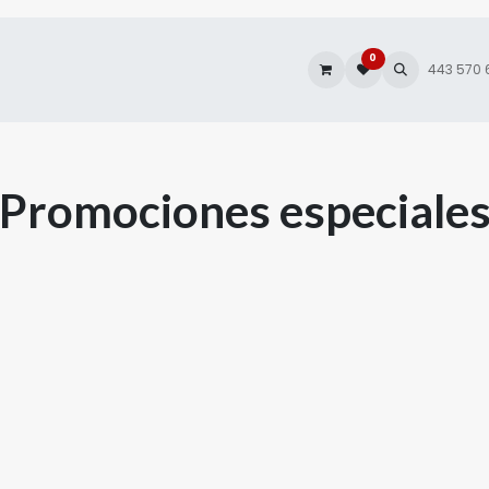
0
es
Autofacturación
443 570
Promociones especiale