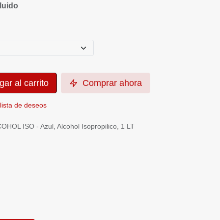
gar al carrito
Comprar ahora
la lista de deseos
COHOL ISO - Azul, Alcohol Isopropilico, 1 LT
co
ciones