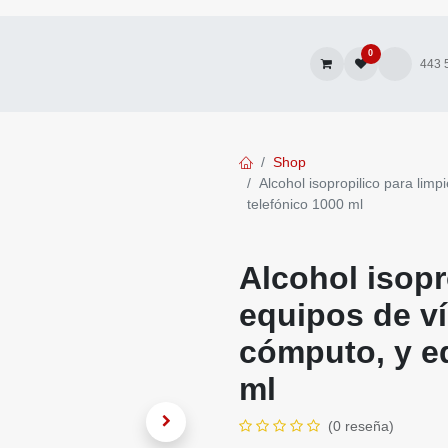
0
Promociones
Autofacturación
443 570
Shop
Alcohol isopropilico para 
y equipo telefónico 1000 ml
Alcohol isopro
equipos de víd
y equipo telef
(0 reseña)
$
197.29
IVA incl
$
219.22