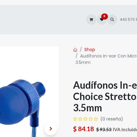
0
es
Autofacturación
443 570
Shop
Audífonos In-ear Con Micr
3.5mm
Audífonos In-
Choice Stretto
3.5mm
(0 reseña)
$
84.18
IVA incluid
$
93.53