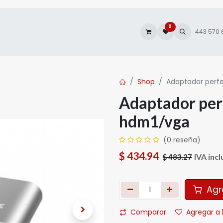
0
es
Autofacturación
443 570
Shop
Adaptador perfe
Adaptador perf
hdm1/vga
(0 reseña)
$
434.94
IVA incl
$
483.27
Agre
Comparar
Agregar a 