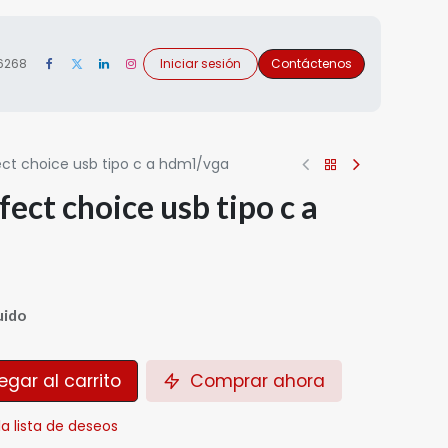
 6268
Iniciar sesión
Contáctenos
ct choice usb tipo c a hdm1/vga
ect choice usb tipo c a
uido
gar al carrito
Comprar ahora
la lista de deseos