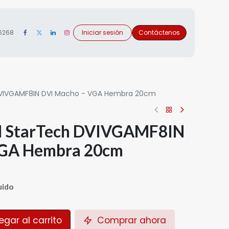
 6268
Iniciar sesión
Contáctenos
DVIVGAMF8IN DVI Macho - VGA Hembra 20cm
I StarTech DVIVGAMF8IN
VGA Hembra 20cm
uido
gar al carrito
Comprar ahora