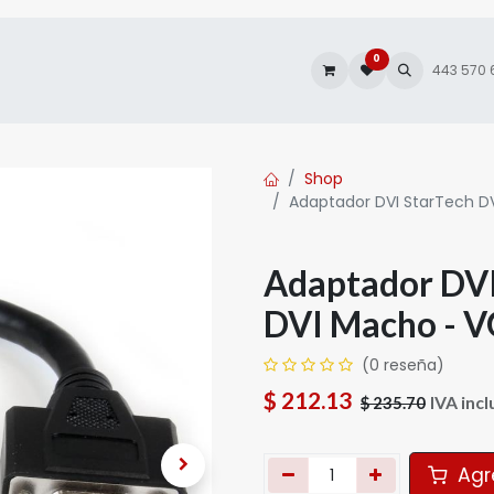
0
es
Autofacturación
443 570
Shop
Adaptador DVI StarTech 
Adaptador DV
DVI Macho - 
(0 reseña)
$
212.13
IVA incl
$
235.70
Agre