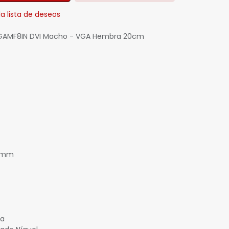
la lista de deseos
VGAMF8IN DVI Macho - VGA Hembra 20cm
5 mm
ra