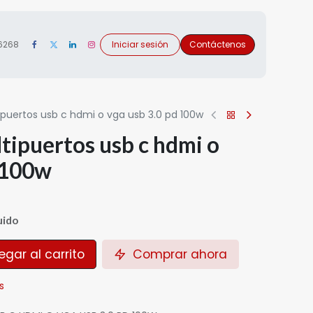
 6268
Iniciar sesión
Contáctenos
puertos usb c hdmi o vga usb 3.0 pd 100w
tipuertos usb c hdmi o
 100w
uido
gar al carrito
Comprar ahora
s