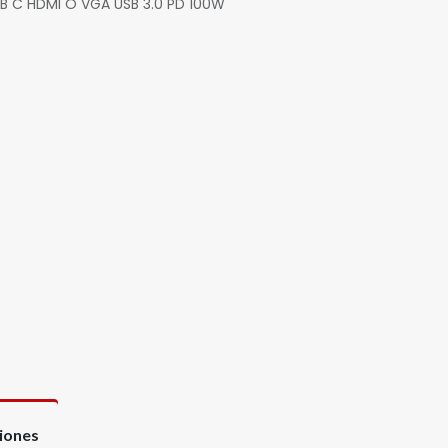
 C HDMI O VGA USB 3.0 PD 100W
ciones