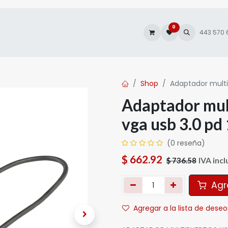
0
es
Autofacturación
443 570
Shop
Adaptador multi
Adaptador mul
vga usb 3.0 pd
(0 reseña)
$
662.92
IVA incl
$
736.58
Agre
Agregar a la lista de deseo