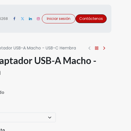
 6268
Iniciar sesión
Contáctenos
tador USB-A Macho - USB-C Hembra
aptador USB-A Macho -
a
ido
nto