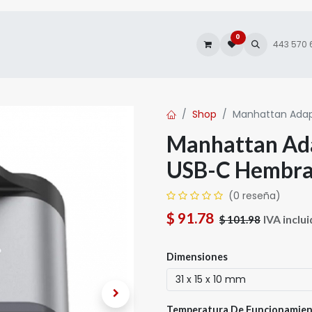
0
es
Autofacturación
443 570
Shop
Manhattan Adap
Manhattan Ad
USB-C Hembr
(0 reseña)
$
91.78
IVA inclu
$
101.98
Dimensiones
Temperatura De Funcionamie