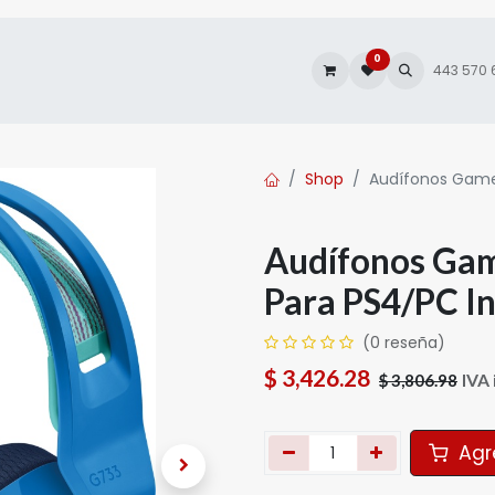
0
es
Autofacturación
443 570
Shop
Audífonos Gamer
Audífonos Gam
Para PS4/PC I
(0 reseña)
$
3,426.28
IVA 
$
3,806.98
Agre