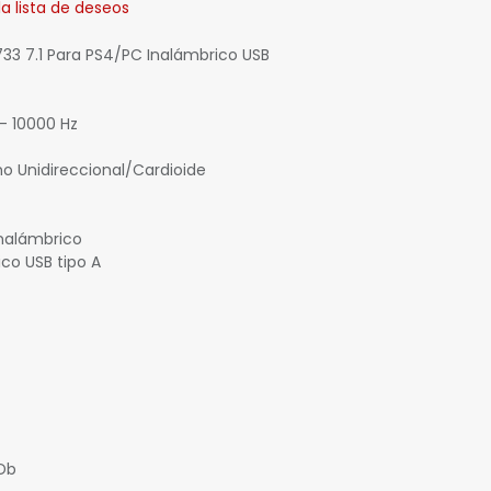
la lista de deseos
3 7.1 Para PS4/PC Inalámbrico USB
- 10000 Hz
no Unidireccional/Cardioide
Inalámbrico
ico USB tipo A
 Db