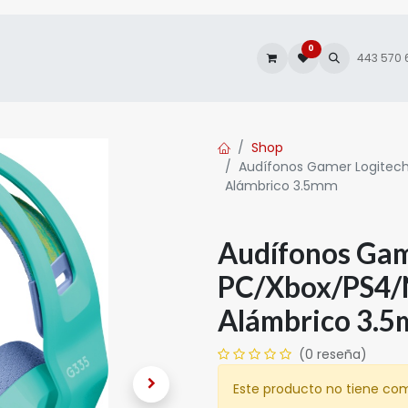
0
es
Autofacturación
443 570
Shop
Audífonos Gamer Logitech
Alámbrico 3.5mm
Audífonos Gam
PC/Xbox/PS4/
Alámbrico 3.
(0 reseña)
Este producto no tiene com