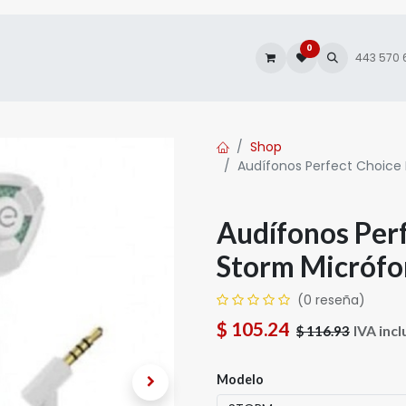
0
es
Autofacturación
443 570
Shop
Audífonos Perfect Choice
Audífonos Perf
Storm Micróf
(0 reseña)
$
105.24
IVA incl
$
116.93
Modelo