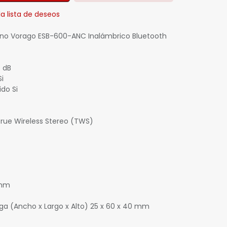
la lista de deseos
ono Vorago ESB-600-ANC Inalámbrico Bluetooth
8 dB
i
ido Si
rue Wireless Stereo (TWS)
 mm
a (Ancho x Largo x Alto) 25 x 60 x 40 mm