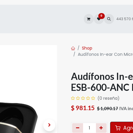
0
es
Autofacturación
443 570
Shop
Audífonos In-ear Con Mic
Audífonos In-
ESB-600-ANC I
(0 reseña)
$
981.15
IVA in
$
1,090.17
Agre