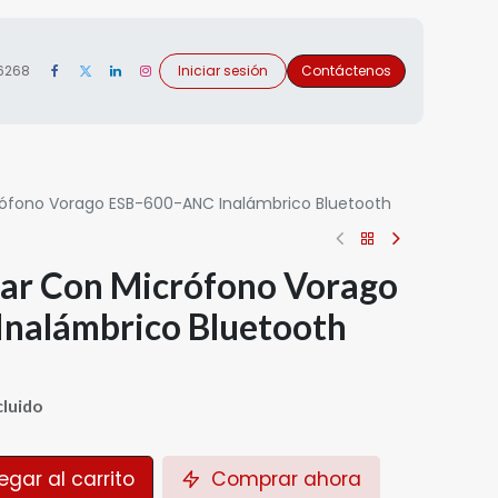
 6268
Iniciar sesión
Contáctenos
rófono Vorago ESB-600-ANC Inalámbrico Bluetooth
ear Con Micrófono Vorago
nalámbrico Bluetooth
cluido
gar al carrito
Comprar ahora