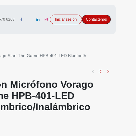
 6268
Iniciar sesión
Contáctenos
Vorago Start The Game HPB-401-LED Bluetooth
mm
 Micrófono Vorago Start
-401-LED Bluetooth
lámbrico 3.5mm
uido