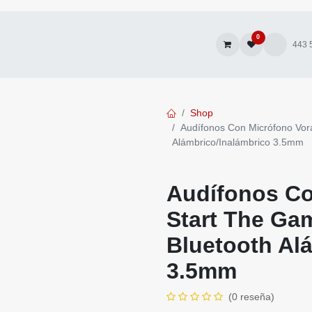
0
Inicio
Tienda
Promociones
Autofacturación
443 570
Shop
Audífonos Con Micrófono 
Alámbrico/Inalámbrico 3.5
Audífonos Con
The Game HPB
Alámbrico/Ina
(0 reseña)
$
479.35
IVA incl
$
532.61