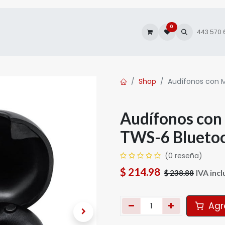
0
es
Autofacturación
443 570
Shop
Audífonos con 
Audífonos con
TWS-6 Bluetoo
(0 reseña)
$
214.98
IVA incl
$
238.88
Agre