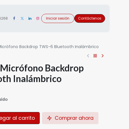
 6268
Iniciar sesión
Contáctenos
Micrófono Backdrop TWS-6 Bluetooth Inalámbrico
 Micrófono Backdrop
th Inalámbrico
uido
gar al carrito
Comprar ahora