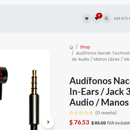
0
es
Autofacturación
443 570
Shop
Audífonos Naceb Technolo
de Audio / Manos Libres / N
Audífonos Nac
In-Ears / Jack
Audio / Manos
(0 reseña)
$
76.53
IVA incluid
$
85.03