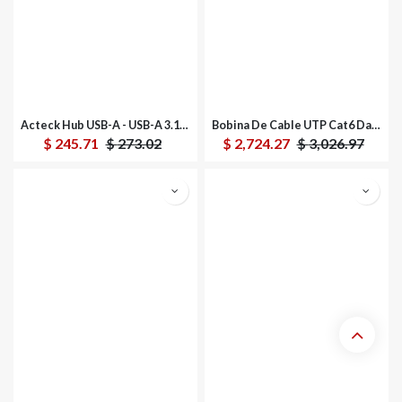
Acteck Hub USB-A - USB-A 3.1, 5 Gbit/s
Bobina De Cable UTP Cat6 Dahua DH-PFM920I-6UN-C 100% Cobre Uso Interior 305 Metros Ideal para Redes y Video Certificado CPR Eca
$
245.71
$
273.02
$
2,724.27
$
3,026.97