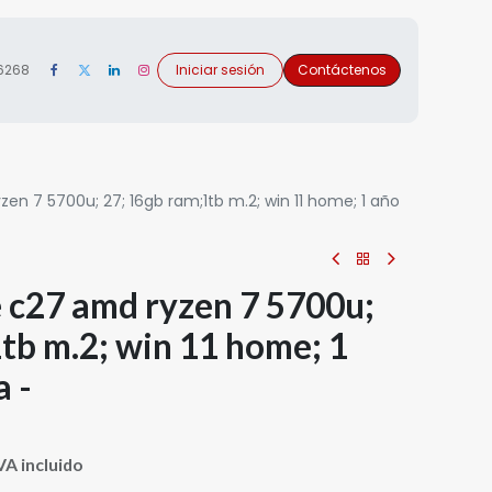
 6268
Iniciar sesión
Contáctenos
zen 7 5700u; 27; 16gb ram;1tb m.2; win 11 home; 1 año
e c27 amd ryzen 7 5700u;
tb m.2; win 11 home; 1
a -
VA incluido