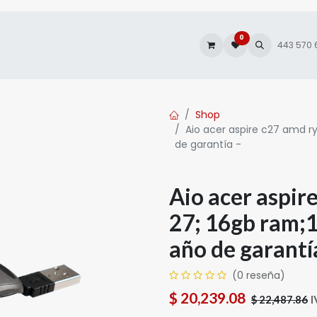
0
es
Autofacturación
443 570
Shop
Aio acer aspire c27 amd ry
de garantía -
Aio acer aspir
27; 16gb ram;1
año de garantí
(0 reseña)
$
20,239.08
I
$
22,487.86