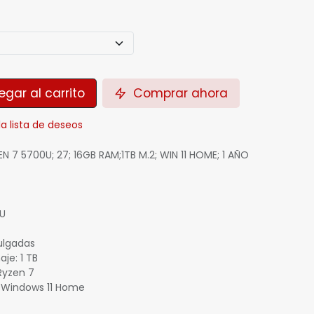
gar al carrito
Comprar ahora
la lista de deseos
 7 5700U; 27; 16GB RAM;1TB M.2; WIN 11 HOME; 1 AÑO
U
pulgadas
je: 1 TB
Ryzen 7
: Windows 11 Home