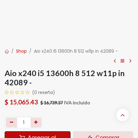
Shop
Aio x240 i5 13600h 8 512 w11p in 42089 -
Aio x240 i5 13600h 8 512 w11p in
42089 -
(0 reseña)
$
15,065.43
IVA incluido
$
16,739.37
Agregar al
Comprar