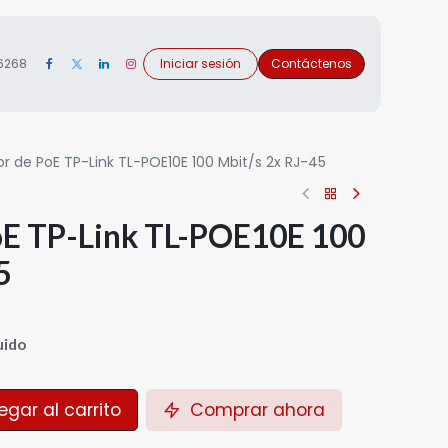
 6268
Iniciar sesión
Contáctenos
or de PoE TP-Link TL-POE10E 100 Mbit/s 2x RJ-45
oE TP-Link TL-POE10E 100
5
uido
gar al carrito
Comprar ahora