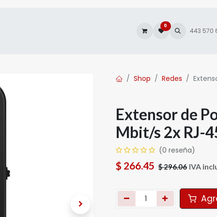
0
es
Autofacturación
443 570
Shop
Redes
Extens
Extensor de P
Mbit/s 2x RJ-4
(0 reseña)
$
266.45
IVA incl
$
296.06
Agre