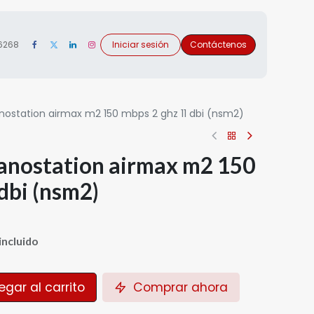
 6268
Iniciar sesión
Contáctenos
nostation airmax m2 150 mbps 2 ghz 11 dbi (nsm2)
nanostation airmax m2 150
dbi (nsm2)
incluido
gar al carrito
Comprar ahora