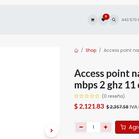
0
es
Autofacturación
443 570
Shop
Access point na
Access point 
mbps 2 ghz 11 
(0 reseña)
$
2,121.83
IVA 
$
2,357.58
Agre