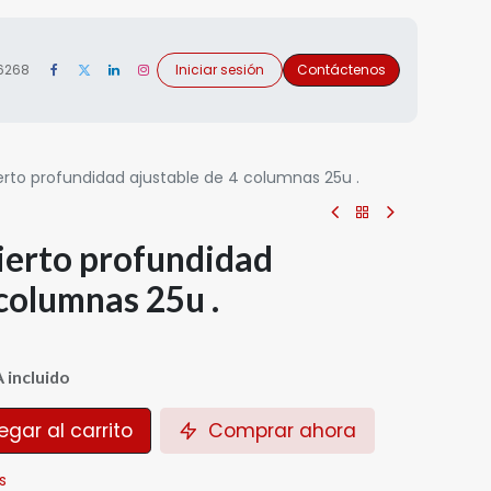
 6268
Iniciar sesión
Contáctenos
rto profundidad ajustable de 4 columnas 25u .
ierto profundidad
 columnas 25u .
A incluido
gar al carrito
Comprar ahora
s