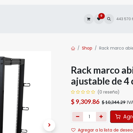
0
es
Autofacturación
443 570
Shop
Rack marco abie
Rack marco ab
ajustable de 4
(0 reseña)
$
9,309.86
IV
$
10,344.29
Agre
Agregar a la lista de deseo