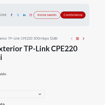
 6268
Iniciar sesión
Contáctenos
terior TP-Link CPE220 300mbps 12dBi
Exterior TP-Link CPE220
i
uido
nto