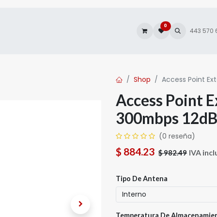
0
es
Autofacturación
443 570
Shop
Access Point Ex
Access Point 
300mbps 12dB
(0 reseña)
$
884.23
IVA incl
$
982.49
Tipo De Antena
Temperatura De Almacenamie