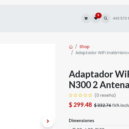
0
es
Autofacturación
443 570
Shop
Adaptador WiFi Inalámbri
Adaptador WiF
N300 2 Anten
(0 reseña)
$
299.48
IVA incl
$
332.76
Dimensiones