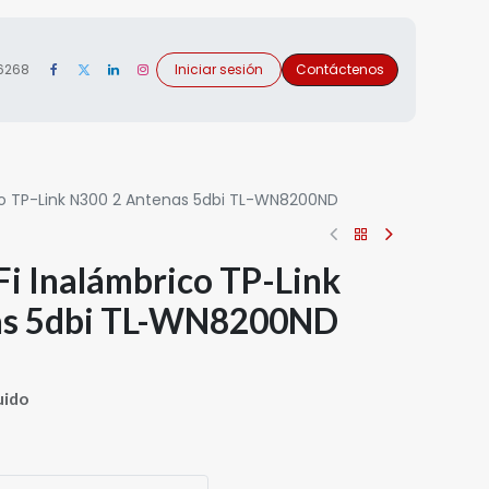
 6268
Iniciar sesión
Contáctenos
co TP-Link N300 2 Antenas 5dbi TL-WN8200ND
i Inalámbrico TP-Link
as 5dbi TL-WN8200ND
uido