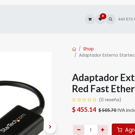
0
es
Autofacturación
443 570
Shop
Adaptador Externo Startec
Adaptador Ext
Red Fast Ethe
(0 reseña)
$
455.14
IVA incl
$
505.70
Agre