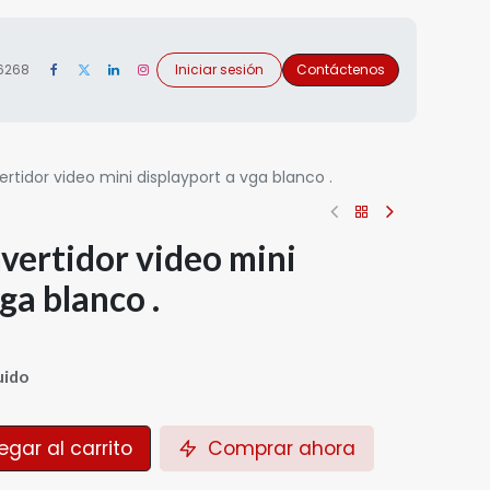
 6268
Iniciar sesión
Contáctenos
tidor video mini displayport a vga blanco .
vertidor video mini
ga blanco .
uido
gar al carrito
Comprar ahora