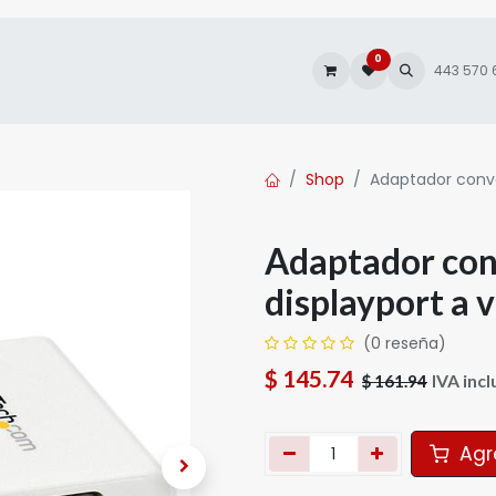
0
es
Autofacturación
443 570
Shop
Adaptador conver
Adaptador con
displayport a v
(0 reseña)
$
145.74
IVA incl
$
161.94
Agre