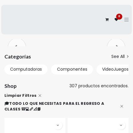
0
Anterior
Siguien
Categorías
See All
Computadoras
Componentes
VideoJuegos y
Shop
307 productos encontrados.
Limpiar Filtros
🎓TODO LO QUE NECESITAS PARA EL REGRESO A
CLASES 🎒💻📏📐📘