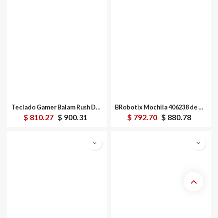
Teclado Gamer Balam Rush Dominate Expert GK959 LED RGB TKL, Teclado Mecánico, Switch Brown, Inalámbrico, RF Inalámbrico/Bluetooth, Negro, Español
BRobotix Mochila 406238 de Poliéster para Laptop 17", Negro
$
810.27
$
900.31
$
792.70
$
880.78