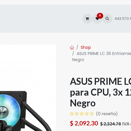
0
es
Autofacturación
443 570
Shop
ASUS PRIME LC 36 Enfriami
Negro
ASUS PRIME LC
para CPU, 3x 
Negro
(0 reseña)
$
2,092.30
IVA 
$
2,324.78