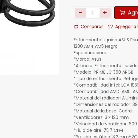
Agre
Comparar
Agregar a 
Enfriamiento Liquido ASUS P
1200 AM4 AM5 Negro
Especificaciones::
*Marca: Asus
*Artículo: Enfriamento Líquido
*Modelo: PRIME LC 360 ARGB
*Tipo de enfriamiento: Refrige
*Compatibilidad Intel: LGA 1851,
*Compatibilidad AMD: AM5, A
*Material del radiador: Alumin
*Dimensiones del radiador: 3
*Material de la base: Cobre
*Ventiladores: 3 x 120 mm
*Velocidad de ventilador: 600
*Flujo de aire: 75.7 CFM
*Presión estática: 3.2 mmH2O