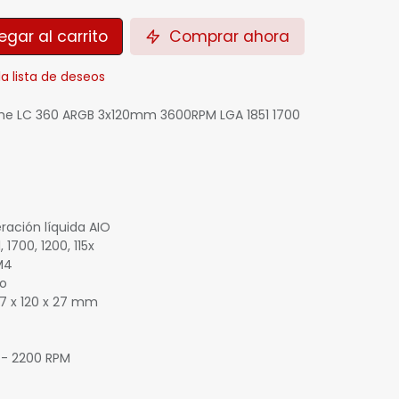
gar al carrito
Comprar ahora
la lista de deseos
rime LC 360 ARGB 3x120mm 3600RPM LGA 1851 1700
ración líquida AIO
 1700, 1200, 115x
M4
io
97 x 120 x 27 mm
 - 2200 RPM