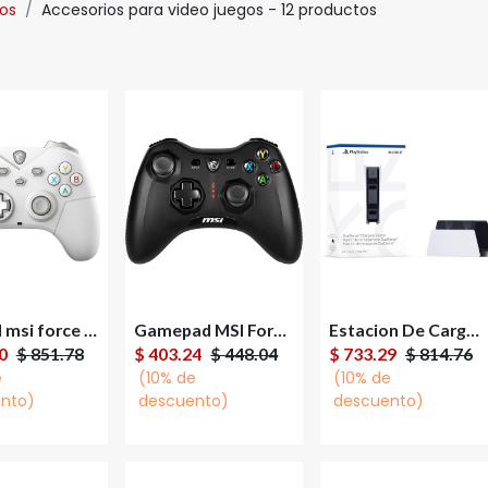
os
Accesorios para video juegos
- 12 productos
Control msi force gc300 wireless white interfaz usb 2.0, conectividad inalambrico y alambrico, color blanco
Gamepad MSI Force GC30 V2 Inalámbrico USB 2.0 Para Windows/Android
Estacion De Carga Play Station 5 Dual Sense
gregar al
Agregar al
Agregar al
0
$
851.78
$
403.24
$
448.04
$
733.29
$
814.76
carrito
carrito
carrito
e
(10% de
(10% de
nto)
descuento)
descuento)