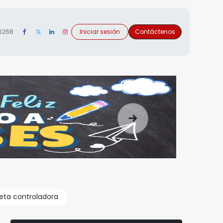
 6268
Iniciar sesión
Contáctenos
Siguiente
jeta controladora