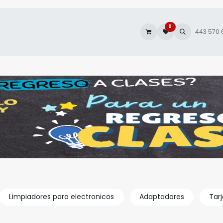
0
es
Autofacturación
443 570
Limpiadores para electronicos
Adaptadores
Tar