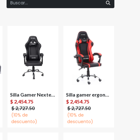
Silla Gamer Nextep Dragón XT Falkor Reclinable Hasta 125Kg
Silla gamer ergonómica modelo falkor color negro-rojo
Agregar al
Agregar al
$
2,454.75
$
2,454.75
carrito
carrito
$
2,727.50
$
2,727.50
(10% de
(10% de
descuento)
descuento)