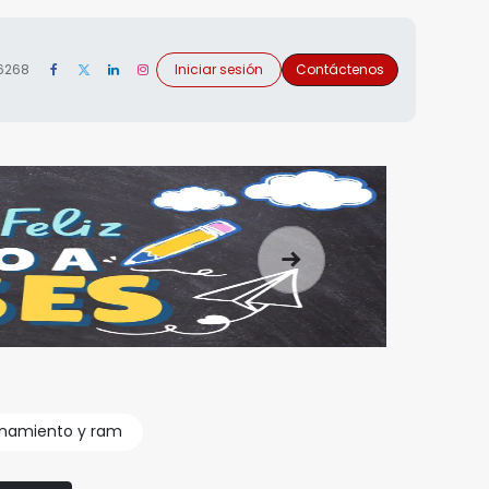
 6268
Iniciar sesión
Contáctenos
Siguiente
namiento y ram