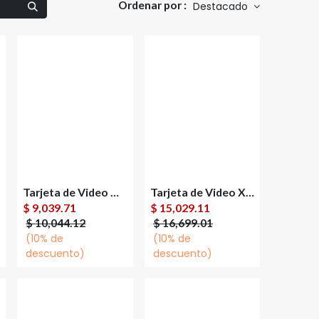
Ordenar por :
Destacado
Tarjeta de Video Gigabyte NVIDIA GeForce RTX 5060 Ti WINDFORCE OC 8GB 128-bit GDDR7 PCI Express x8 5.0
Tarjeta de Video XFX AMD Radeon RX 9070 XT White Gaming Edition, 16GB 256-bit GDDR6, PCI Express 5.0
Agregar al
Agregar al
$
9,039.71
$
15,029.11
carrito
carrito
$
10,044.12
$
16,699.01
(10% de
(10% de
descuento)
descuento)