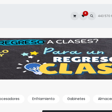
0
es
Autofacturación
443 570
ocesadores
Enfriamiento
Gabinetes
Almace