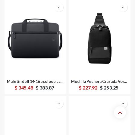
Maletin dell 14-16 ecoloop cc3624
Mochila Pechera Cruzada Vorago CB-300 De Polyester
$
345.48
$
383.87
$
227.92
$
253.25