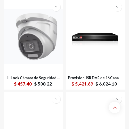
HiLook Cámara de Seguridad CCTV Torreta Turbo HD para Exteriores THC-T157-LMS, Alámbrico, 2960 x 1665 Pixeles, Día/Noche
Provision-ISR DVR de 16 Canales + 8 Canales IP SH-16200A5N-5L(1U)-V2 para 3 Discos Duros, máx. 8TB, 2x USB 2.0, 1x RJ-45
$
457.40
$
508.22
$
5,421.69
$
6,024.10