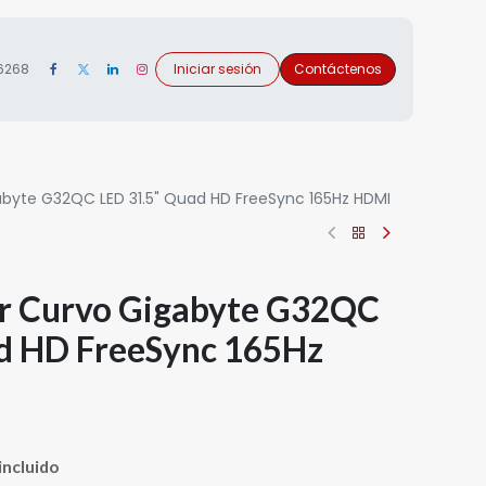
 6268
Iniciar sesión
Contáctenos
byte G32QC LED 31.5" Quad HD FreeSync 165Hz HDMI
r Curvo Gigabyte G32QC
d HD FreeSync 165Hz
incluido