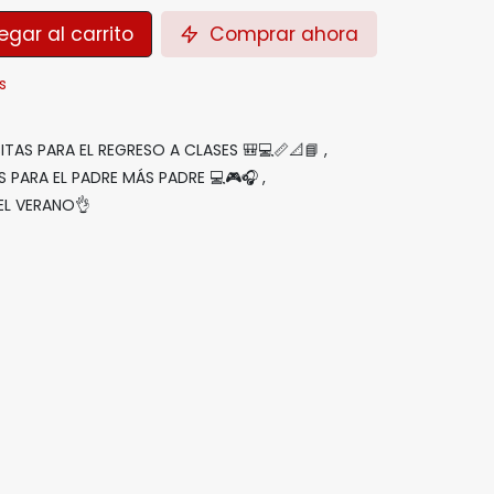
gar al carrito
Comprar ahora
s
TAS PARA EL REGRESO A CLASES 🎒💻📏📐📘
,
 PARA EL PADRE MÁS PADRE 💻🎮🎧
,
EL VERANO👌