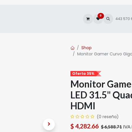
0
Promociones
Autofacturación
443 570
Shop
Monitor Gamer Curvo Giga
Oferta 35%
Monitor Game
LED 31.5" Qua
HDMI
(0 reseña)
$
4,282.66
IVA 
$
6,588.71