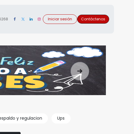
 6268
Iniciar sesión
Contáctenos
Siguiente
espaldo y regulacion
Ups