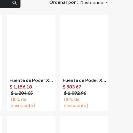
Ordenar por :
Destacado
Fuente de Poder XPG XPG PYLON 80 PLUS Bronze ATX, 24-pin ATX, 120mm, 750W
Fuente de Poder XPG PYLON II 80 PLUS Bronze ATX, Semi-Modular, 24-pin ATX, 12VHPWR, 135mm, 650W
Agregar al
Agregar al
$
1,156.18
$
983.67
carrito
carrito
$
1,284.65
$
1,092.96
(10% de
(10% de
descuento)
descuento)