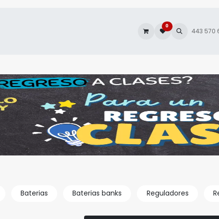
0
es
Autofacturación
443 570
Baterias
Baterias banks
Reguladores
R