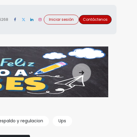
 6268
Iniciar sesión
Contáctenos
Siguiente
espaldo y regulacion
Ups