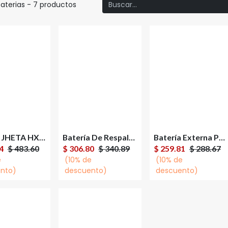
aterias
- 7 productos
Batería JHETA HX12-9J 12v/9Ah Para UPS
Batería De Respaldo SAXXON De 12V Compatible DSC CCTV
Batería Externa Para UPS Saxxon CBAT7AH 12V 7Ah
gregar al
Agregar al
Agregar al
4
$
483.60
$
306.80
$
340.89
$
259.81
$
288.67
carrito
carrito
carrito
e
(10% de
(10% de
nto)
descuento)
descuento)