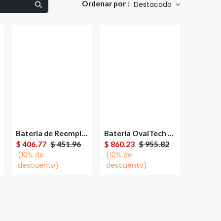
Ordenar por :
Destacado
Batería de Reemplazo Vica para No Break VICA 12V-5AH 12V 5Ah
Batería OvalTech OTH4401 Compatible 4 Celdas Para HP
Agregar al
Agregar al
$
406.77
$
451.96
$
860.23
$
955.82
carrito
carrito
(10% de
(10% de
descuento)
descuento)