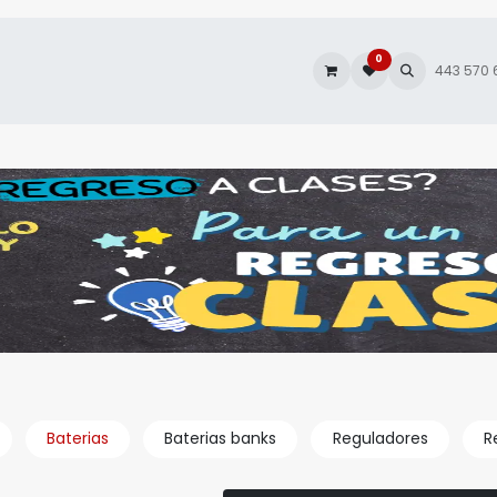
0
es
Autofacturación
443 570
Baterias
Baterias banks
Reguladores
R