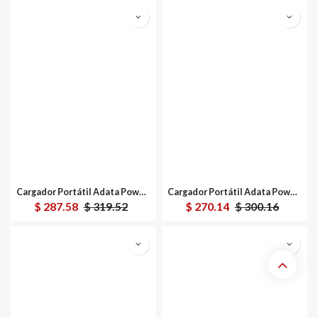
Cargador Portátil Adata Power Bank C10022 10.000mAh
Cargador Portátil Adata Power Bank C10022 10.000mAh
$
287.58
$
319.52
$
270.14
$
300.16